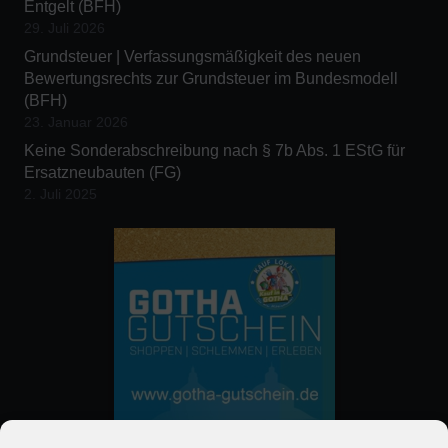
Entgelt (BFH)
29. Juli 2026
Grundsteuer | Verfassungsmäßigkeit des neuen
Bewertungsrechts zur Grundsteuer im Bundesmodell
(BFH)
23. Januar 2026
Keine Sonderabschreibung nach § 7b Abs. 1 EStG für
Ersatzneubauten (FG)
2. Juli 2025