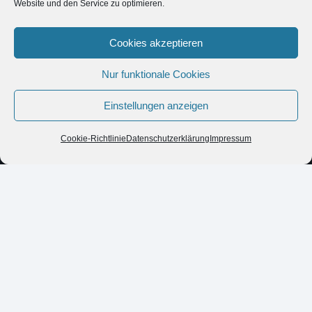
Website und den Service zu optimieren.
Cookies akzeptieren
Nur funktionale Cookies
Einstellungen anzeigen
Cookie-Richtlinie
Datenschutzerklärung
Impressum
Vorheriger Beitrag
Ihre Aufgaben:
Bearbeitung von Finanzbuchführungen
Erstellung von Jahresabschlüssen nach Handels-