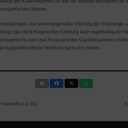
Ablauf des Kalenderjahres, für das die Anzeige abzugeben ist.
zeigefrist drei Monate.
rerklärungen. Die ordnungsgemäße Erfüllung der Erklärungs- un
llung oder nicht fristgerechter Erfüllung kann regelmäßig ein 
ht eingereicht, kann das Finanzamt den Grundsteuerwert schät
oder bußgeldrechtliche Verfahren nach sich ziehen.
im Homeoffice (LSG)
E