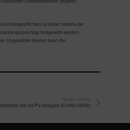
 In einzelnen Ländermodellen (Bayern,
d Anzeigepflichten ist daher seitens der
Verspätungszuschlag festgesetzt werden.
zen. Ungeachtet dessen kann die
Nächster Beitrag
ntnahme von Alt-PV-Anlagen (FinMin NRW)