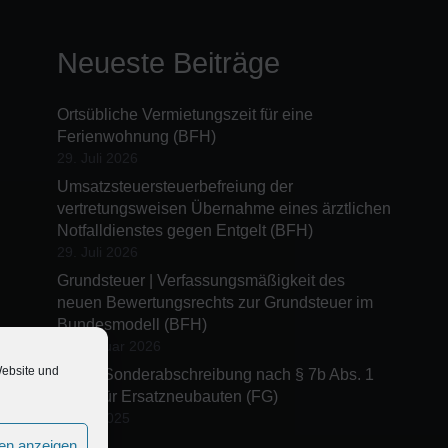
Neueste Beiträge
Ortsübliche Vermietungszeit für eine
Ferienwohnung (BFH)
29. Juli 2026
Umsatzsteuersteuerbefreiung der
vertretungsweisen Übernahme eines ärztlichen
Notfalldienstes gegen Entgelt (BFH)
29. Juli 2026
Grundsteuer | Verfassungsmäßigkeit des
neuen Bewertungsrechts zur Grundsteuer im
Bundesmodell (BFH)
23. Januar 2026
Website und
Keine Sonderabschreibung nach § 7b Abs. 1
EStG für Ersatzneubauten (FG)
2. Juli 2025
gen anzeigen