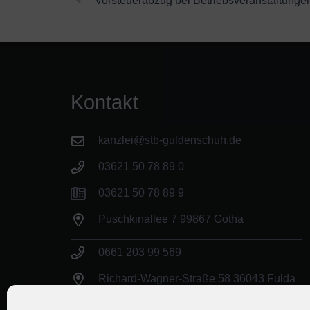
Vorsteuerabzug bei Betriebsveranstaltunge
Kontakt
kanzlei@stb-guldenschuh.de
03621 50 78 89 0
03621 50 78 89 9
Puschkinallee 7 99867 Gotha
0661 203 99 569
Richard-Wagner-Straße 58 36043 Fulda