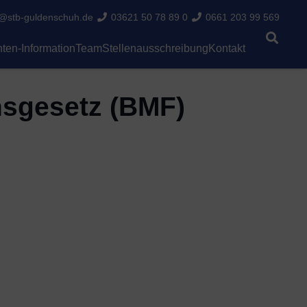
i@stb-guldenschuh.de
03621 50 78 89 0
0661 203 99 569
ten-Information
Team
Stellenausschreibung
Kontakt
hsgesetz (BMF)