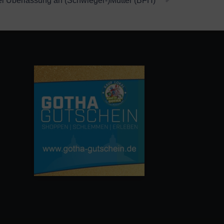
 Überlassung an (Schwieger-)Mutter (BFH)