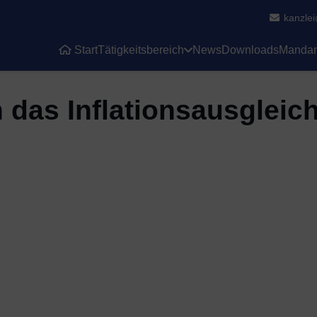
kanzle
Start
Tätigkeitsbereich
News
Downloads
Mandan
das Inflationsausgleic